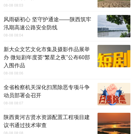
08-08 08:03
风雨砺初心 坚守护通途——陕西筑牢
汛期高速公路安全防线
08-08 08:04
新大众文艺文化市集及摄影作品展举
办 微短剧年度荟“繁星之夜”公布60部
入围作品
08-08 08:06
全省检察机关深化扫黑除恶专项斗争
动员部署会召开
08-08 08:07
陕西黄河古贤水资源配置工程项目建
议书通过技术审查
08-08 08:08