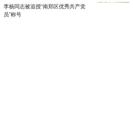
李杨同志被追授“南郑区优秀共产党
员”称号
08-07 00:18
上半年陕西规上工业运行平稳
08-07 00:20
【稳就业 稳企业 稳市场 稳预期】上
半年，地区生产总值增速、规上工业
增加值增速均居全省第一——咸阳工
业，何以质效双升？
08-07 00:30
延安延川：一餐热饭里的“山海情”
08-07 00:33