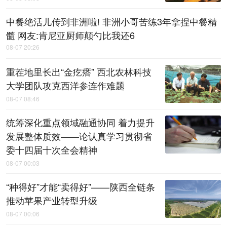
中餐绝活儿传到非洲啦! 非洲小哥苦练3年拿捏中餐精
髓 网友:肯尼亚厨师颠勺比我还6
08-07 20:26
重茬地里长出“金疙瘩” 西北农林科技
大学团队攻克西洋参连作难题
08-07 08:46
统筹深化重点领域融通协同 着力提升
发展整体质效——论认真学习贯彻省
委十四届十次全会精神
08-07 00:03
“种得好”才能“卖得好”——陕西全链条
推动苹果产业转型升级
08-07 00:06