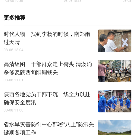
08-08 10:36
08-08 10:33
08-08 0
更多推荐
时代人物｜找到李杨的时候，南郑雨
过天晴
08-08 13:04
高清组图｜干部群众走上街头 清淤消
杀修复陕西旬阳铜钱关
08-08 11:01
陕西各地党员干部下沉一线全力以赴
确保安全度汛
08-08 11:00
省水旱灾害防御中心部署“八上”防汛关
键期各项工作