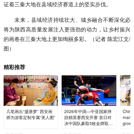
证着三秦大地在县域经济赛道上的坚实步伐。
未来，县域经济持续壮大、城乡融合不断深化必
将为陕西高质量发展注入更强劲的动力，让乡村振兴
的画卷在三秦大地上更加绚丽多彩。（记者 陈宏江文/
图）
精彩推荐
几笔画出“盛唐梦” 西安画
2026年中国—中亚国家摔
China 
师为游客定制专属“美人图”
跤精英赛西安开赛 首日对
manag
决中国队豪取5枚金牌取
growi
得“开门红”
excha