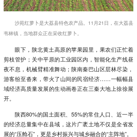
沙苑红萝卜是大荔县特色农产品。11月21日，在大荔县
韦林镇，当地群众正在采收红萝卜。
眼下，陕北黄土高原的苹果园里，果农们正忙着
剪枝管护；关中平原的工业园区内，智能化生产线昼
夜不息，机械臂精准舞动；陕南秦巴山区层林尽染，
游客纷至沓来，带火了山间的民宿经济……一幅幅县
域经济高质量发展的生动画卷正在三秦大地上徐徐展
开。
陕西80%的国土面积、55%的常住人口、近一半
的经济总量集中在县域，这片广袤土地不仅是全省发
展的“压舱石”，更是乡村振兴与城乡融合的“主阵地”。