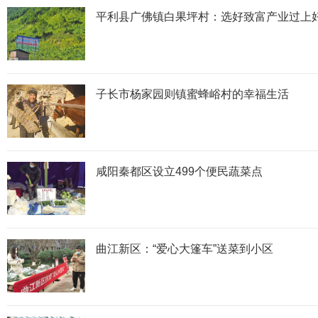
平利县广佛镇白果坪村：选好致富产业过上
子长市杨家园则镇蜜蜂峪村的幸福生活
咸阳秦都区设立499个便民蔬菜点
曲江新区：“爱心大篷车”送菜到小区