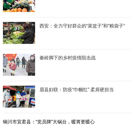
西安：全力守好群众的“菜篮子”和“粮袋子”
秦岭脚下的乡村疫情阻击战
眉县妇联：防疫“巾帼红” 柔肩硬担当
铜川市宜君县：“党员牌”大锅台，暖胃更暖心