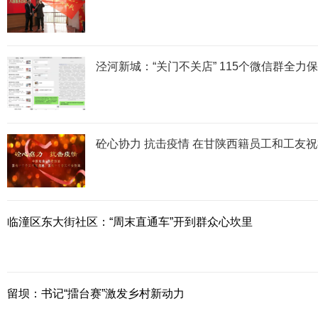
泾河新城：“关门不关店” 115个微信群全力
砼心协力 抗击疫情 在甘陕西籍员工和工友
临潼区东大街社区：“周末直通车”开到群众心坎里
留坝：书记“擂台赛”激发乡村新动力