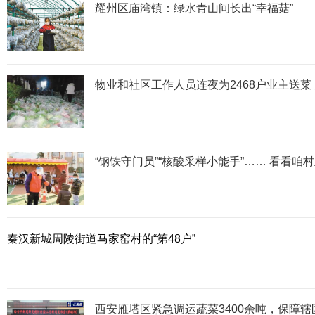
耀州区庙湾镇：绿水青山间长出“幸福菇”
物业和社区工作人员连夜为2468户业主送菜
“钢铁守门员”“核酸采样小能手”…… 看看咱
秦汉新城周陵街道马家窑村的“第48户”
西安雁塔区紧急调运蔬菜3400余吨，保障