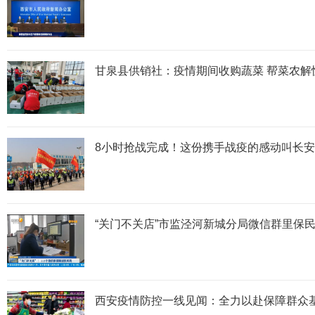
甘泉县供销社：疫情期间收购蔬菜 帮菜农解
8小时抢战完成！这份携手战疫的感动叫长
“关门不关店”市监泾河新城分局微信群里保
西安疫情防控一线见闻：全力以赴保障群众