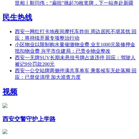
世相丨靳闫伟：“扁担”挑起70枚奖牌，下一站奔赴新疆
民生热线
西安一网红打卡地夜间摩托车炸街 周边居民不堪其扰 回
应：将持续开展专项整治行动
小区物业以限制购水量催缴物业费 业主1000元装修押金
抵扣物业费 兴平市住建局：已责令物业整改
西安一无牌SUV长期未悬挂号牌占道违停 回应：驾驶人
被记9分罚款200元
西安一公交站牌两侧停满共享单车 乘客候车无处落脚 回
应：已督促清理 加大巡查力度
视频
西安交警守护上学路