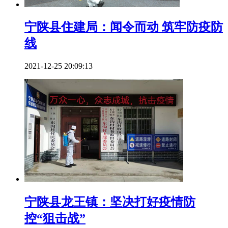
宁陕县住建局：闻令而动 筑牢防疫防
线
2021-12-25 20:09:13
宁陕县龙王镇：坚决打好疫情防
控“狙击战”