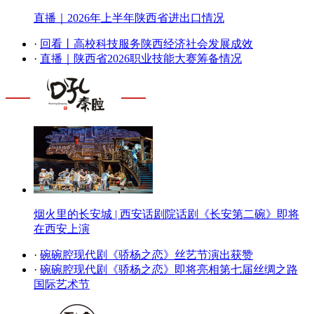
直播｜2026年上半年陕西省进出口情况
·
回看丨高校科技服务陕西经济社会发展成效
·
直播｜陕西省2026职业技能大赛筹备情况
烟火里的长安城 | 西安话剧院话剧《长安第二碗》即将
在西安上演
·
碗碗腔现代剧《骄杨之恋》丝艺节演出获赞
·
碗碗腔现代剧《骄杨之恋》即将亮相第七届丝绸之路
国际艺术节