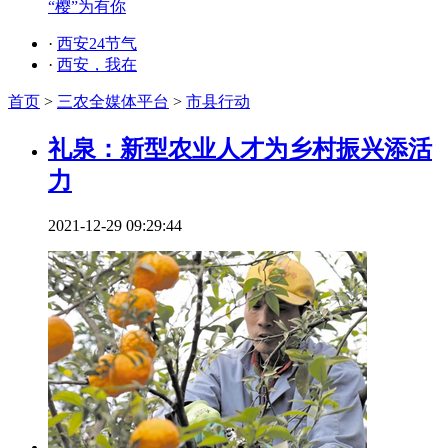
“樱”为有你
·
西安24节气
·
西安，我在
首页
>
三农全媒体平台
>
市县行动
礼泉：新型农业人才为乡村振兴添活
力
2021-12-29 09:29:44