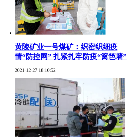
黄陵矿业一号煤矿：织密织细疫
情“防控网” 扎紧扎牢防疫“篱笆墙”
2021-12-27 18:10:52