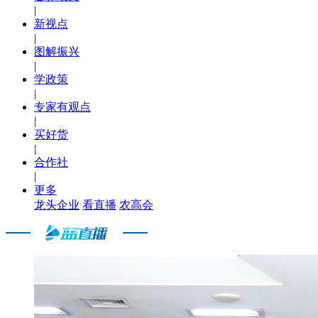
|
新视点
|
图解振兴
|
学政策
|
专家有观点
|
买好货
|
合作社
|
更多
龙头企业
看直播
农高会